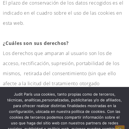
El plazo de conservación de los datos recogidos es el
indicado en el cuadro sobre el uso de las cookies en
esta web.
¿Cuáles son sus derechos?
Los derechos que amparan al usuario son los de
acceso, rectificación, supresión, portabilidad de los
mismos, retirada del consentimiento (sin que ello
afecte a la licitud del tratamiento otorgado
previamente a su retirada), oposición al tratamiento,
Judit París usa cookies, tanto propias como de terceros,
técnicas, analíticas,personalizadas, publicitarias y/o de afiliados,
limitación (en determinadas circunstancias) y a
para ofrecer realizar distintas finalidades mostradas en la
configuración, ubicada en nuestra política de cookies. Con las
presentar una reclamación ante la autoridad de
cookies de terceros podemos compartir información sobre el
control (la Agencia Española de protección de datos,
uso que haga del sitio web con nuestros partners de redes
sociales, publicidad o análisis web, quienes pueden combinarla